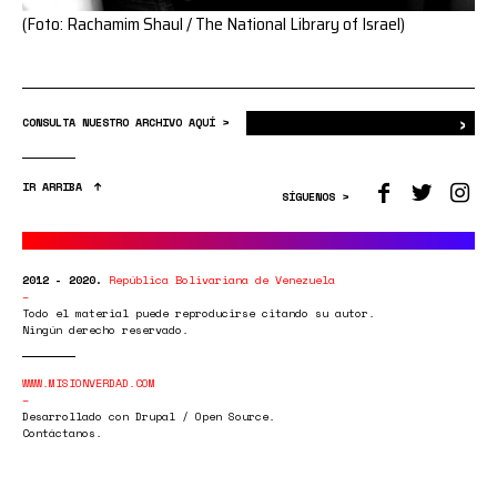
(Foto: Rachamim Shaul / The National Library of Israel)
›
Bus
CONSULTA NUESTRO ARCHIVO AQUÍ >
IR ARRIBA
SÍGUENOS >
2012 - 2020.
República Bolivariana de Venezuela
Todo el material puede reproducirse citando su autor.
Ningún derecho reservado.
WWW.MISIONVERDAD.COM
Desarrollado con Drupal / Open Source.
Contáctanos.