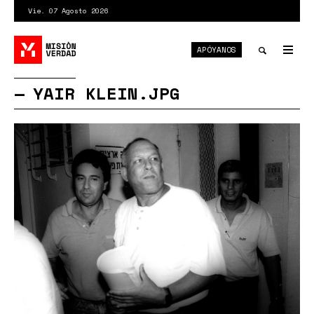
Pasar
Vie. 07 Agosto 2026
al
contenido
APÓYANOS
principal
Tog
nav
Toggle
YAIR KLEIN.JPG
search