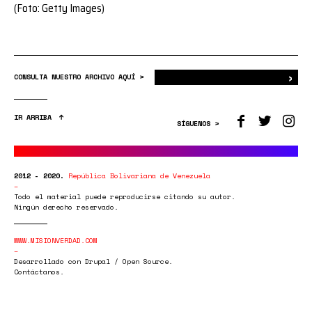
(Foto: Getty Images)
›
Bus
CONSULTA NUESTRO ARCHIVO AQUÍ >
IR ARRIBA
SÍGUENOS >
2012 - 2020.
República Bolivariana de Venezuela
Todo el material puede reproducirse citando su autor.
Ningún derecho reservado.
WWW.MISIONVERDAD.COM
Desarrollado con Drupal / Open Source.
Contáctanos.