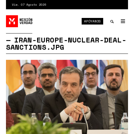
Pasar
Vie. 07 Agosto 2026
al
contenido
APÓYANOS
principal
Tog
nav
Toggle
IRAN-EUROPE-NUCLEAR-DEAL-
SANCTIONS.JPG
search