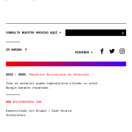
›
Bus
CONSULTA NUESTRO ARCHIVO AQUÍ >
IR ARRIBA
SÍGUENOS >
2012 - 2020.
República Bolivariana de Venezuela
Todo el material puede reproducirse citando su autor.
Ningún derecho reservado.
WWW.MISIONVERDAD.COM
Desarrollado con Drupal / Open Source.
Contáctanos.