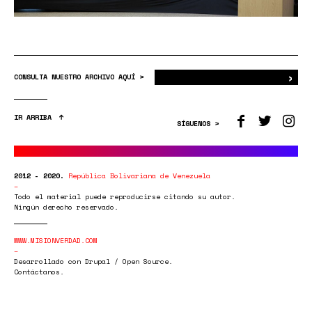
›
Bus
CONSULTA NUESTRO ARCHIVO AQUÍ >
IR ARRIBA
SÍGUENOS >
2012 - 2020.
República Bolivariana de Venezuela
Todo el material puede reproducirse citando su autor.
Ningún derecho reservado.
WWW.MISIONVERDAD.COM
Desarrollado con Drupal / Open Source.
Contáctanos.