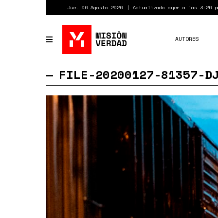
Pasar
Jue. 06 Agosto 2026
Actualizado ayer a las 3:26 p
al
contenido
principal
AUTORES
Toggle
navigation
FILE-20200127-81357-D