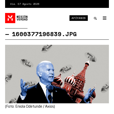
Pasar
Vie. 07 Agosto 2026
al
contenido
APÓYANOS
principal
Tog
nav
Toggle
1600377196839.JPG
search
(Foto: Eniola Odetunde / Axios)