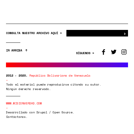
›
Bus
CONSULTA NUESTRO ARCHIVO AQUÍ >
IR ARRIBA
SÍGUENOS >
2012 - 2020.
República Bolivariana de Venezuela
Todo el material puede reproducirse citando su autor.
Ningún derecho reservado.
WWW.MISIONVERDAD.COM
Desarrollado con Drupal / Open Source.
Contáctanos.