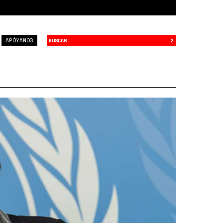
›
Buscar
APÓYANOS