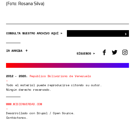
(Foto: Rosana Silva)
›
Bus
CONSULTA NUESTRO ARCHIVO AQUÍ >
IR ARRIBA
SÍGUENOS >
2012 - 2020.
República Bolivariana de Venezuela
Todo el material puede reproducirse citando su autor.
Ningún derecho reservado.
WWW.MISIONVERDAD.COM
Desarrollado con Drupal / Open Source.
Contáctanos.