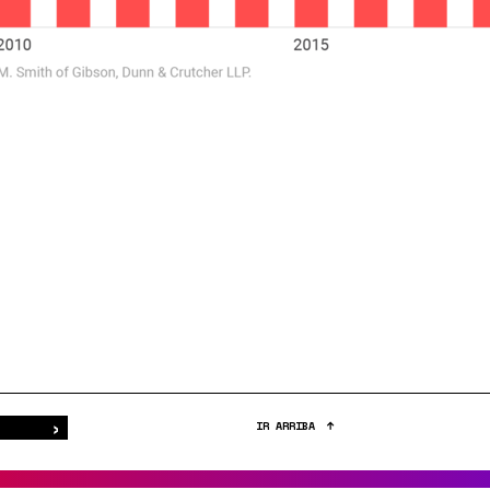
›
Buscar
IR ARRIBA