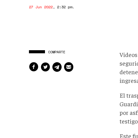
27 Jun 2022
,
2:32 pm
.
COMPARTE
Videos
seguri
detene
ingres
El tras
Guardia
por as
testigo
Este f