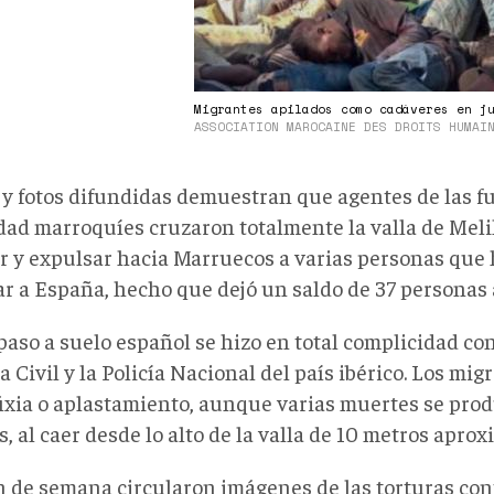
Migrantes apilados como cadáveres en j
ASSOCIATION MAROCAINE DES DROITS HUMAI
 y fotos difundidas demuestran que agentes de las f
dad marroquíes cruzaron totalmente la valla de Melil
r y expulsar hacia Marruecos a varias personas que
ar a España, hecho que dejó un saldo de 37 personas
paso a suelo español se hizo en total complicidad con 
 Civil y la Policía Nacional del país ibérico. Los mi
fixia o aplastamiento, aunque varias muertes se pro
s, al caer desde lo alto de la valla de 10 metros apr
in de semana circularon imágenes de las torturas co