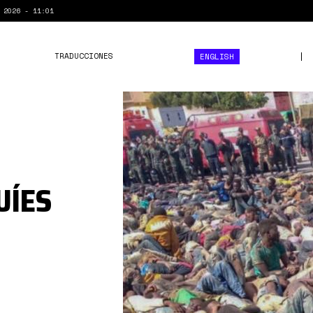
 2026 - 11:01
TRADUCCIONES
ENGLISH
images_cms-
image-
000029776.jpg
UÍES