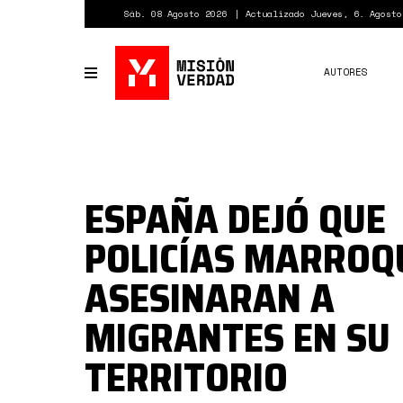
Pasar
Sáb. 08 Agosto 2026
Actualizado Jueves, 6. Agosto
al
contenido
principal
AUTORES
Toggle
navigation
ESPAÑA DEJÓ QUE
POLICÍAS MARROQ
ASESINARAN A
MIGRANTES EN SU
TERRITORIO