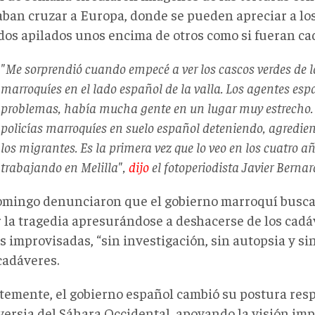
aban cruzar a Europa, donde se pueden apreciar a lo
dos apilados unos encima de otros como si fueran ca
"Me sorprendió cuando empecé a ver los cascos verdes de l
marroquíes en el lado español de la valla. Los agentes es
problemas, había mucha gente en un lugar muy estrecho. 
policías marroquíes en suelo español deteniendo, agredie
los migrantes. Es la primera vez que lo veo en los cuatro añ
trabajando en Melilla",
dijo
el fotoperiodista Javier Bernar
omingo denunciaron que el gobierno marroquí busc
r la tragedia apresurándose a deshacerse de los cad
s improvisadas, “sin investigación, sin autopsia y si
cadáveres.
temente, el gobierno español cambió su postura resp
versia del Sáhara Occidental, apoyando la visión imp