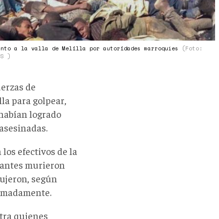
unto a la valla de Melilla por autoridades marroquíes
(Foto:
NS )
uerzas de
la para golpear,
 habían logrado
 asesinadas.
los efectivos de la
grantes murieron
dujeron, según
oximadamente.
ntra quienes