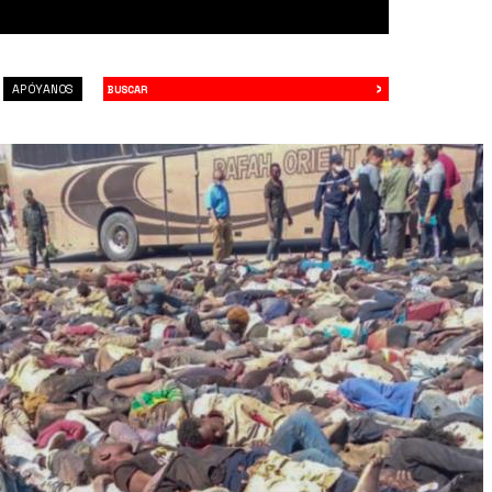
›
Buscar
APÓYANOS