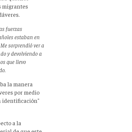
s migrantes
dáveres.
as fuerzas
pañoles estaban en
Me sorprendió ver a
ndo y devolviendo a
os que llevo
do.
aba la manera
áveres por medio
n identificación"
ecto a la
erial de que este