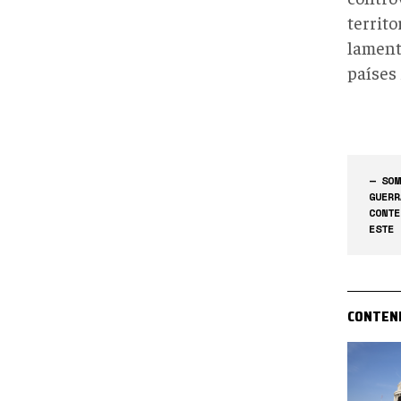
territ
lament
países
— SOM
GUERR
CONTE
ESTE 
CONTEN