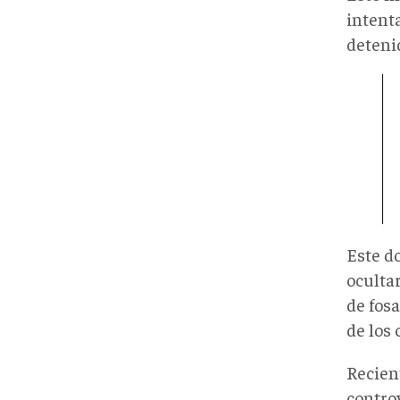
intent
deteni
Este d
oculta
de fosa
de los 
Recien
contro