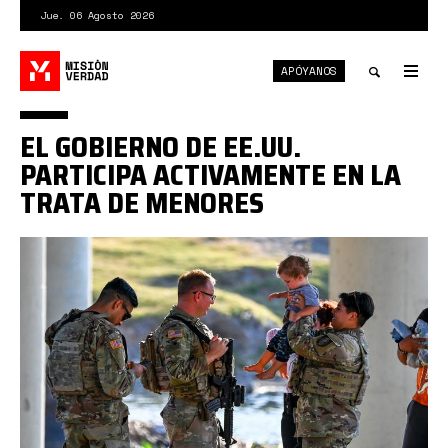
Pasar
Jue. 06 Agosto 2026
al
contenido
APÓYANOS
principal
Tog
nav
Toggle
EL GOBIERNO DE EE.UU.
search
PARTICIPA ACTIVAMENTE EN LA
TRATA DE MENORES
6449005fe9ff7111ec2f43d5.jpg