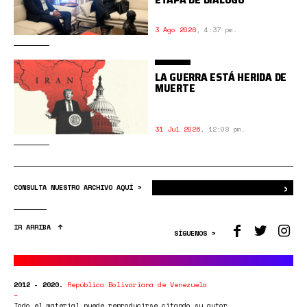
3 Ago 2026
,
4:37 pm.
LA GUERRA ESTÁ HERIDA DE
MUERTE
31 Jul 2026
,
12:08 pm.
›
Bus
CONSULTA NUESTRO ARCHIVO AQUÍ >
IR ARRIBA
SÍGUENOS >
2012 - 2020.
República Bolivariana de Venezuela
Todo el material puede reproducirse citando su autor.