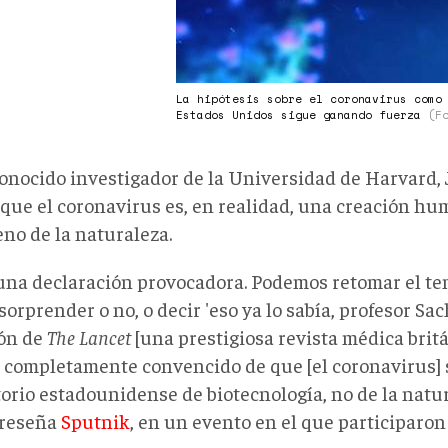
La hipótesis sobre el coronavirus como
Estados Unidos sigue ganando fuerza
(F
onocido investigador de la Universidad de Harvard, J
 que el coronavirus es, en realidad, una creación h
no de la naturaleza.
una declaración provocadora. Podemos retomar el te
orprender o no, o decir 'eso ya lo sabía, profesor Sach
ón de
The Lancet
[una prestigiosa revista médica brit
y completamente convencido de que [el coronavirus] 
orio estadounidense de biotecnología, no de la natura
 reseña
Sputnik
, en un evento en el que participaron