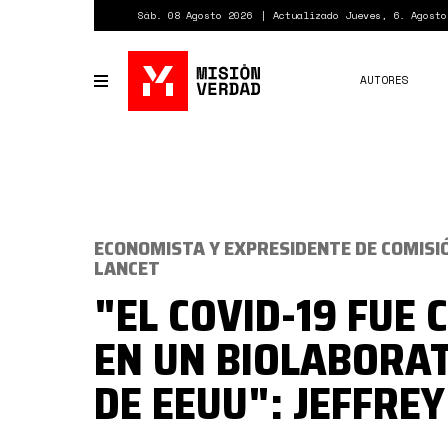
Pasar
Sáb. 08 Agosto 2026
Actualizado Jueves, 6. Agosto
al
contenido
principal
AUTORES
Toggle
navigation
ECONOMISTA Y EXPRESIDENTE DE COMISI
LANCET
"EL COVID-19 FUE
EN UN BIOLABORA
DE EEUU": JEFFRE