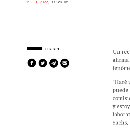
6 Jul 2022
,
11:25 am
.
COMPARTE
Un rec
afirma
fenóme
"Haré 
puede s
comisi
y esto
laborat
Sachs,