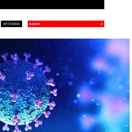
›
Buscar
APÓYANOS