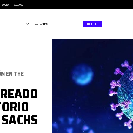
 2026 - 11:01
TRADUCCIONES
ENGLISH
sars-
cov-
2.jpg
ÓN EN THE
 CREADO
TORIO
Y SACHS