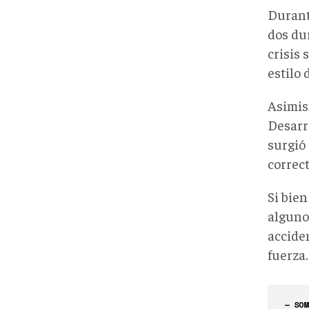
Durant
dos du
crisis 
estilo 
Asimis
Desarr
surgió 
correc
Si bien
alguno
accide
fuerza.
— SOM