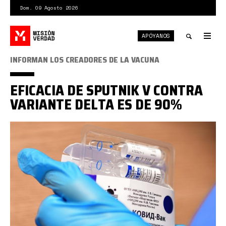
Pasar
Dom. 09 Agosto 2026
al
contenido
APÓYANOS
principal
Tog
nav
Toggle
INFORMAN LOS CREADORES DE LA VACUNA
search
EFICACIA DE SPUTNIK V CONTRA
VARIANTE DELTA ES DE 90%
sputnik
v0.jpg