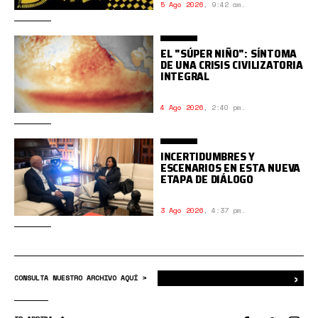
5 Ago 2026
,
9:42 am.
EL "SÚPER NIÑO": SÍNTOMA
DE UNA CRISIS CIVILIZATORIA
INTEGRAL
4 Ago 2026
,
2:40 pm.
INCERTIDUMBRES Y
ESCENARIOS EN ESTA NUEVA
ETAPA DE DIÁLOGO
3 Ago 2026
,
4:37 pm.
›
Bus
CONSULTA NUESTRO ARCHIVO AQUÍ >