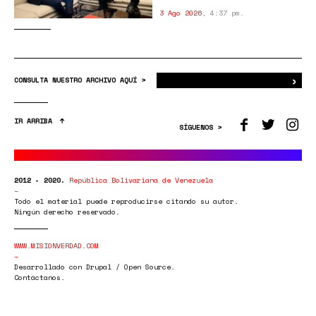
3 Ago 2026
,
4:37 pm.
›
Bus
CONSULTA NUESTRO ARCHIVO AQUÍ >
IR ARRIBA
SÍGUENOS >
2012 - 2020.
República Bolivariana de Venezuela
Todo el material puede reproducirse citando su autor.
Ningún derecho reservado.
WWW.MISIONVERDAD.COM
Desarrollado con Drupal / Open Source.
Contáctanos.