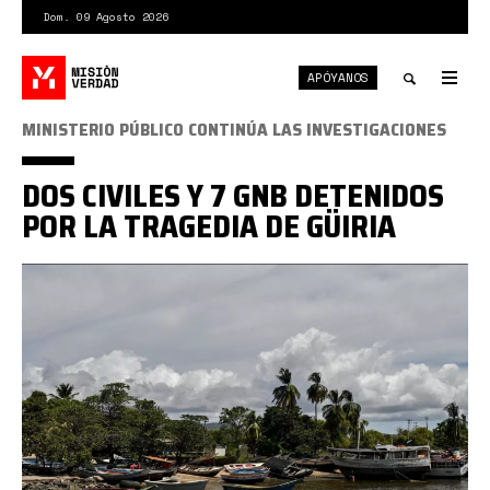
Pasar
Dom. 09 Agosto 2026
al
contenido
APÓYANOS
principal
Tog
nav
Toggle
MINISTERIO PÚBLICO CONTINÚA LAS INVESTIGACIONES
search
DOS CIVILES Y 7 GNB DETENIDOS
POR LA TRAGEDIA DE GÜIRIA
guiria.png