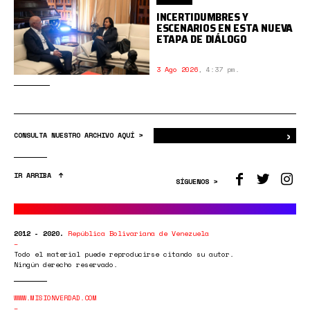
INCERTIDUMBRES Y
ESCENARIOS EN ESTA NUEVA
ETAPA DE DIÁLOGO
3 Ago 2026
,
4:37 pm.
›
Bus
CONSULTA NUESTRO ARCHIVO AQUÍ >
IR ARRIBA
SÍGUENOS >
2012 - 2020.
República Bolivariana de Venezuela
Todo el material puede reproducirse citando su autor.
Ningún derecho reservado.
WWW.MISIONVERDAD.COM