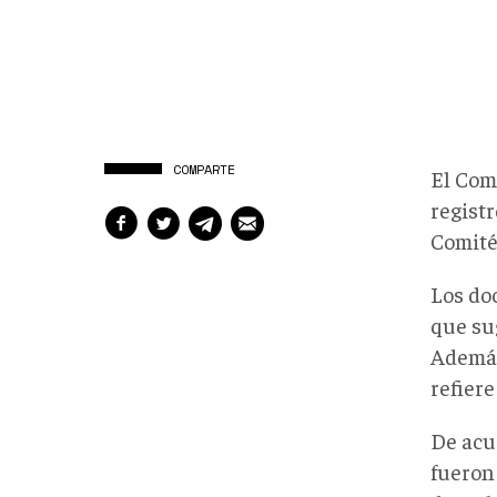
COMPARTE
El Com
regist
Comité
Los do
que su
Además
refier
De acu
fueron