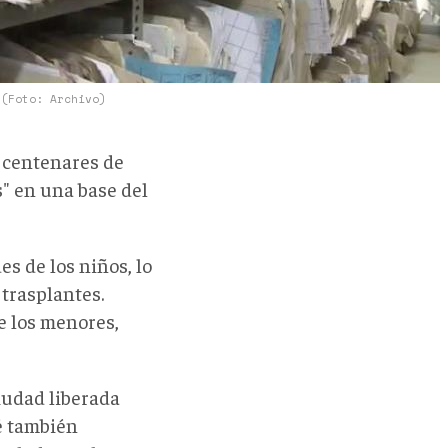
s
(Foto: Archivo)
 centenares de
s" en una base del
 de los niños, lo
trasplantes.
e los menores,
iudad liberada
té también