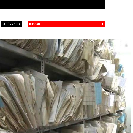
›
Buscar
APÓYANOS