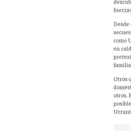
descub
fuerza
Desde e
secues
como Uc
en cal
pretext
familia
Otros 
domést
otros.
posible
Ucrania