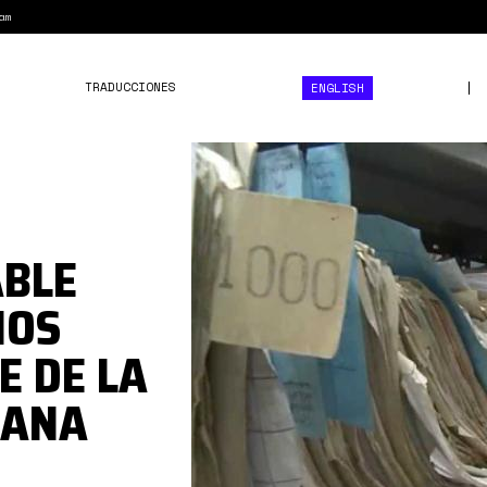
am
TRADUCCIONES
ENGLISH
maxresdefault.jpg
ABLE
NOS
E DE LA
IANA