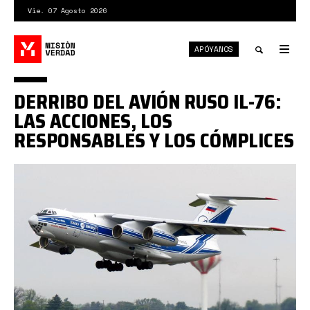
Pasar
Vie. 07 Agosto 2026
al
contenido
APÓYANOS
principal
Tog
nav
Toggle
DERRIBO DEL AVIÓN RUSO IL-76:
search
LAS ACCIONES, LOS
RESPONSABLES Y LOS CÓMPLICES
RA-
76950_(27388661043).jpg