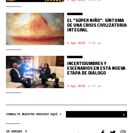
EL "SÚPER NIÑO": SÍNTOMA
DE UNA CRISIS CIVILIZATORIA
INTEGRAL
4 Ago 2026
,
2:40 pm.
INCERTIDUMBRES Y
ESCENARIOS EN ESTA NUEVA
ETAPA DE DIÁLOGO
3 Ago 2026
,
4:37 pm.
›
Bus
CONSULTA NUESTRO ARCHIVO AQUÍ >
IR ARRIBA