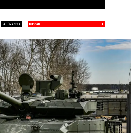
›
Buscar
APÓYANOS