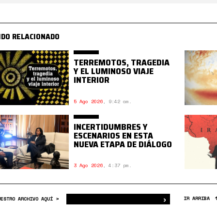
IDO RELACIONADO
TERREMOTOS, TRAGEDIA
Y EL LUMINOSO VIAJE
INTERIOR
5 Ago 2026
,
9:42 am.
INCERTIDUMBRES Y
ESCENARIOS EN ESTA
NUEVA ETAPA DE DIÁLOGO
3 Ago 2026
,
4:37 pm.
›
Buscar
IR ARRIBA
UESTRO ARCHIVO AQUÍ >