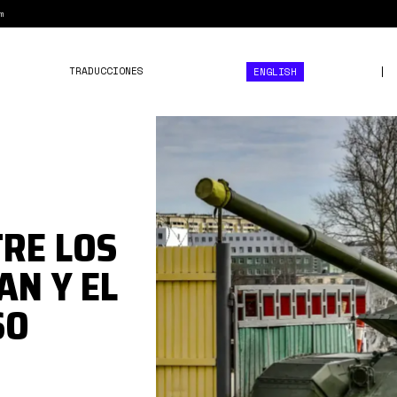
m
TRADUCCIONES
ENGLISH
Captura
desde
2023-
09-
RE LOS
27
16-
AN Y EL
27-
SO
59.png