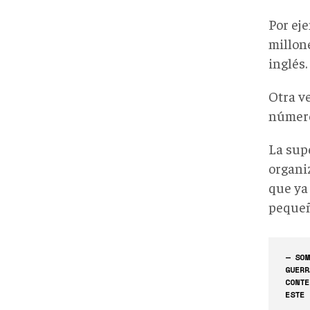
Por ej
millone
inglés.
Otra v
número
La sup
organiz
que ya
pequeñ
— SOM
GUERR
CONTE
ESTE 