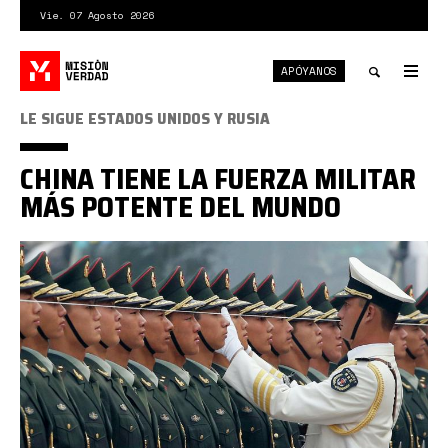
Pasar
Vie. 07 Agosto 2026
al
contenido
APÓYANOS
principal
Tog
nav
Toggle
LE SIGUE ESTADOS UNIDOS Y RUSIA
search
CHINA TIENE LA FUERZA MILITAR
MÁS POTENTE DEL MUNDO
naval
china.jpg