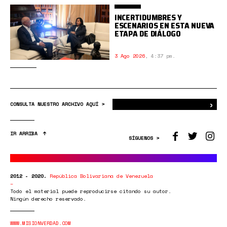
INCERTIDUMBRES Y
ESCENARIOS EN ESTA NUEVA
ETAPA DE DIÁLOGO
3 Ago 2026
,
4:37 pm.
›
Bus
CONSULTA NUESTRO ARCHIVO AQUÍ >
IR ARRIBA
SÍGUENOS >
2012 - 2020.
República Bolivariana de Venezuela
Todo el material puede reproducirse citando su autor.
Ningún derecho reservado.
WWW.MISIONVERDAD.COM