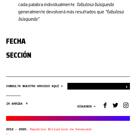
cada palabra individualmente.
fabulosa búsqueda
generalmente devolverá más resultados que
"fabulosa
búsqueda"
.
FECHA
SECCIÓN
›
Bus
CONSULTA NUESTRO ARCHIVO AQUÍ >
IR ARRIBA
SÍGUENOS >
2012 - 2020.
República Bolivariana de Venezuela