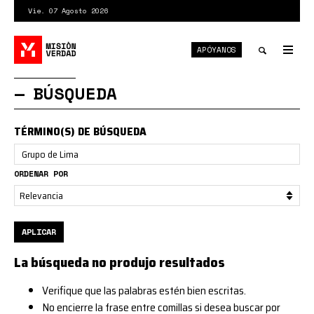
Pasar
Vie. 07 Agosto 2026
al
contenido
APÓYANOS
principal
Tog
nav
Toggle
BÚSQUEDA
search
TÉRMINO(S) DE BÚSQUEDA
ORDENAR POR
APLICAR
La búsqueda no produjo resultados
Verifique que las palabras estén bien escritas.
No encierre la frase entre comillas si desea buscar por