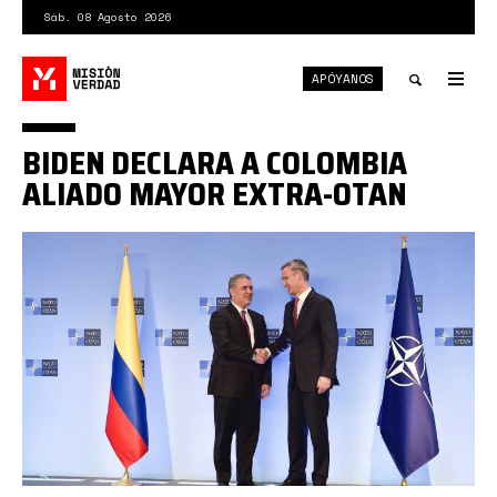
Pasar
Sáb. 08 Agosto 2026
al
contenido
APÓYANOS
principal
Tog
nav
Toggle
BIDEN DECLARA A COLOMBIA
search
ALIADO MAYOR EXTRA-OTAN
Colombia-
en-
OTAN.jpg