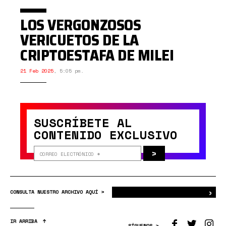
LOS VERGONZOSOS
VERICUETOS DE LA
CRIPTOESTAFA DE MILEI
21 Feb 2025
,
5:05 pm.
SUSCRÍBETE AL
CONTENIDO EXCLUSIVO
>
›
Bus
CONSULTA NUESTRO ARCHIVO AQUÍ >
IR ARRIBA
SÍGUENOS >