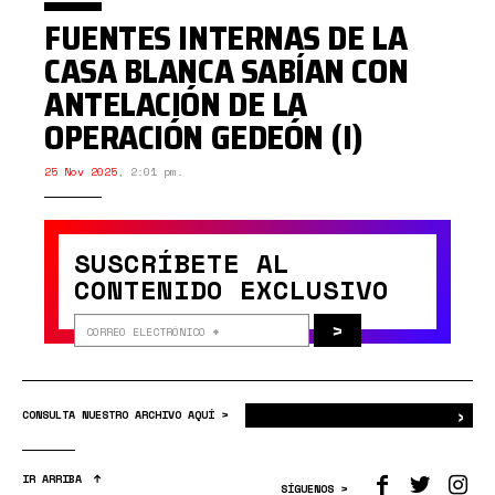
FUENTES INTERNAS DE LA
CASA BLANCA SABÍAN CON
ANTELACIÓN DE LA
OPERACIÓN GEDEÓN (I)
25 Nov 2025
,
2:01 pm.
SUSCRÍBETE AL
CONTENIDO EXCLUSIVO
>
›
Bus
CONSULTA NUESTRO ARCHIVO AQUÍ >
IR ARRIBA
SÍGUENOS >