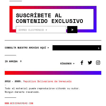
SUSCRÍBETE AL
CONTENIDO EXCLUSIVO
>
›
Bus
CONSULTA NUESTRO ARCHIVO AQUÍ >
IR ARRIBA
SÍGUENOS >
2012 - 2020.
República Bolivariana de Venezuela
Todo el material puede reproducirse citando su autor.
Ningún derecho reservado.
WWW.MISIONVERDAD.COM