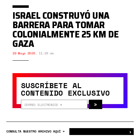
ISRAEL CONSTRUYÓ UNA
BARRERA PARA TOMAR
COLONIALMENTE 25 KM DE
GAZA
29 Mayo 2026
,
11:26 am.
SUSCRÍBETE AL
CONTENIDO EXCLUSIVO
>
›
Bus
CONSULTA NUESTRO ARCHIVO AQUÍ >