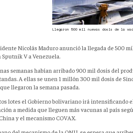
Llegaron 500 mil nuevas dosis de la va
sidente Nicolás Maduro anunció la llegada de 500 mil
 Sputnik V a Venezuela.
nas semanas habían arribado 900 mil dosis del prod
tandas. A ellas se unen 1 millón 300 mil dosis de Sin
 que llegaron la semana pasada.
os lotes el Gobierno bolivariano irá intensificando e
ción a medida que lleguen más vacunas al país segú
 China y el mecanismo COVAX.
mano del mecanismo de la ONU, se espera que arribe