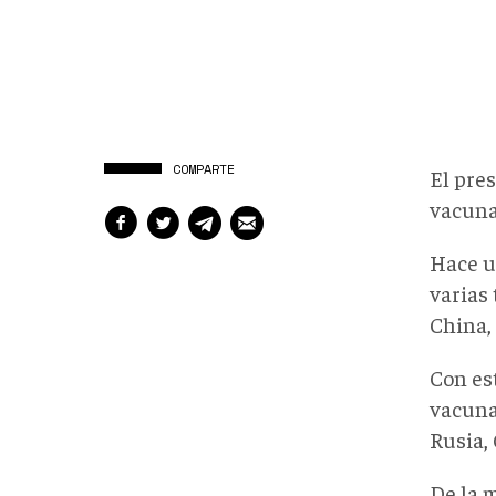
COMPARTE
El pre
vacuna
Hace u
varias 
China,
Con est
vacuna
Rusia,
De la 