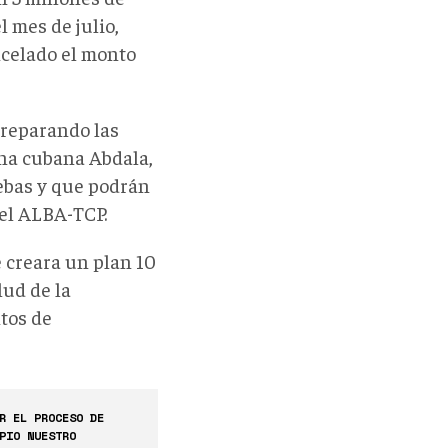
 mes de julio,
ncelado el monto
preparando las
una cubana Abdala,
uebas y que podrán
del ALBA-TCP.
e creara un plan 10
lud de la
ntos de
R EL PROCESO DE
PIO NUESTRO