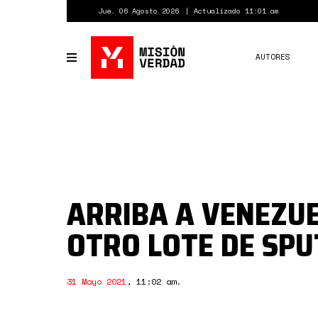
Pasar
Jue. 06 Agosto 2026
Actualizado 11:01 am
al
contenido
principal
AUTORES
Toggle
navigation
ARRIBA A VENEZU
OTRO LOTE DE SPU
31 Mayo 2021
,
11:02 am
.