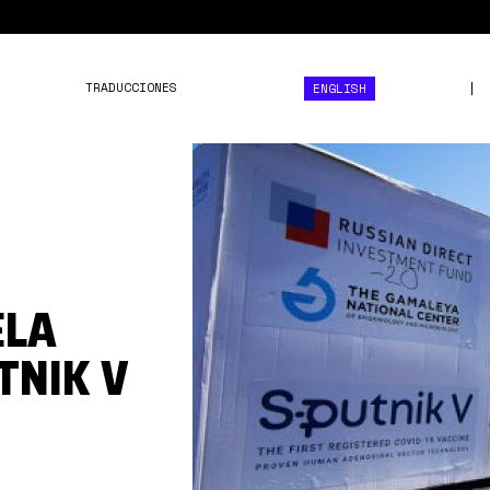
TRADUCCIONES
ENGLISH
sputnik
v
conviasa.jpg
ELA
TNIK V