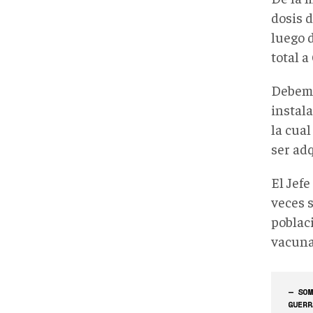
dosis 
luego 
total 
Debemo
instal
la cual
ser ad
El Jef
veces s
poblaci
vacuna
— SOM
GUERR