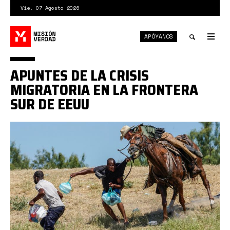
Pasar
Vie. 07 Agosto 2026
al
contenido
APÓYANOS
principal
Tog
nav
Toggle
APUNTES DE LA CRISIS
search
MIGRATORIA EN LA FRONTERA
SUR DE EEUU
f2296d8a3ed42e8e7bdf1594d87ff62a60