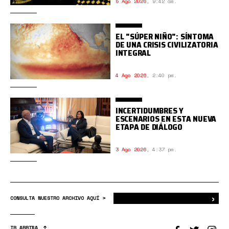
5 Ago 2026
,
9:42 am.
EL "SÚPER NIÑO": SÍNTOMA
DE UNA CRISIS CIVILIZATORIA
INTEGRAL
4 Ago 2026
,
2:40 pm.
INCERTIDUMBRES Y
ESCENARIOS EN ESTA NUEVA
ETAPA DE DIÁLOGO
3 Ago 2026
,
4:37 pm.
›
Bus
CONSULTA NUESTRO ARCHIVO AQUÍ >
IR ARRIBA