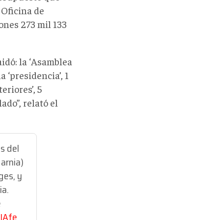
 Oficina de
ones 273 mil 133
idó: la ‘Asamblea
a ‘presidencia’, 1
eriores’, 5
ado”, relató el
es del
arnia)
ges, y
ia.
e
KIAfe