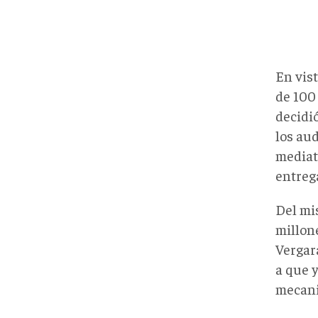
En vis
de 100
decidió
los au
mediat
entrega
Del mi
millon
Vergara
a que y
mecani