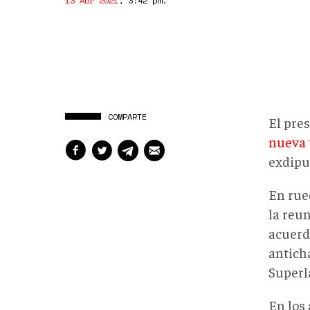
13 Abr 2021
,
3:42 pm
.
COMPARTE
El pre
nueva 
exdipu
En rue
la reun
acuerd
antich
Superl
En los