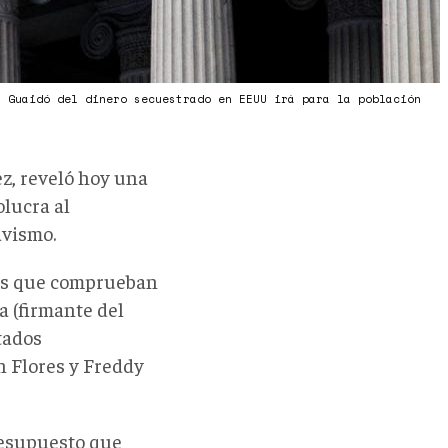
r Guaidó del dinero secuestrado en EEUU irá para la población
z, reveló hoy una
lucra al
avismo.
ios que comprueban
a (firmante del
tados
n Flores y Freddy
resupuesto que