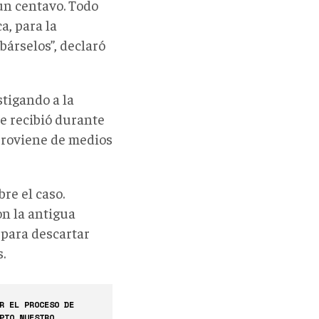
un centavo. Todo
a, para la
bárselos”, declaró
stigando a la
e recibió durante
 proviene de medios
re el caso.
n la antigua
, para descartar
.
R EL PROCESO DE
PIO NUESTRO