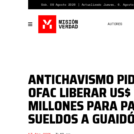
Pasar
Sáb. 08 Agosto 2026
Actualizado Jueves, 6. Agosto
al
contenido
principal
AUTORES
Toggle
navigation
ANTICHAVISMO PID
OFAC LIBERAR US$
MILLONES PARA P
SUELDOS A GUAIDÓ