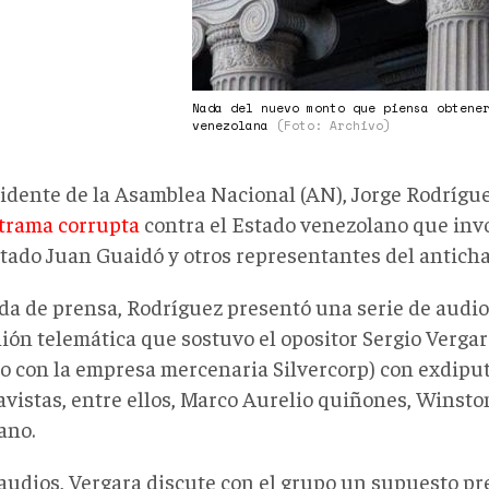
Nada del nuevo monto que piensa obtene
venezolana
(Foto: Archivo)
sidente de la Asamblea Nacional (AN), Jorge Rodrígue
trama corrupta
contra el Estado venezolano que invo
tado Juan Guaidó y otros representantes del antich
da de prensa, Rodríguez presentó una serie de aud
ión telemática que sostuvo el opositor Sergio Vergar
o con la empresa mercenaria Silvercorp) con exdipu
avistas, entre ellos, Marco Aurelio quiñones, Winsto
ano.
 audios, Vergara discute con el grupo un supuesto p