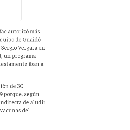
fac autorizó más
 equipo de Guaidó
e Sergio Vergara en
d, un programa
uestamente iban a
sión de 30
19 porque, según
indirecta de aludir
s vacunas del