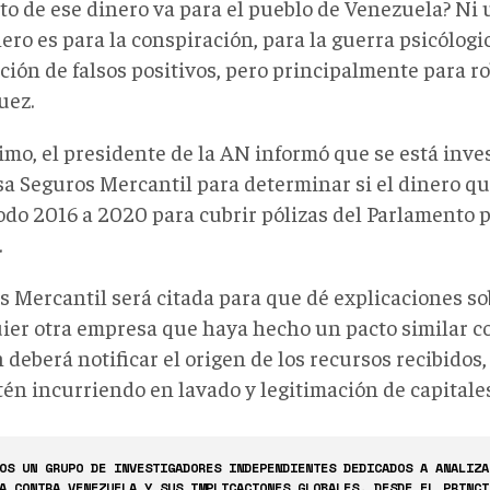
to de ese dinero va para el pueblo de Venezuela? Ni 
ero es para la conspiración, para la guerra psicólogic
ción de falsos positivos, pero principalmente para ro
uez.
imo, el presidente de la AN informó que se está inve
a Seguros Mercantil para determinar si el dinero qu
iodo 2016 a 2020 para cubrir pólizas del Parlamento
.
 Mercantil será citada para que dé explicaciones sob
ier otra empresa que haya hecho un pacto similar co
 deberá notificar el origen de los recursos recibidos
tén incurriendo en lavado y legitimación de capitales
OS UN GRUPO DE INVESTIGADORES INDEPENDIENTES DEDICADOS A ANALIZA
A CONTRA VENEZUELA Y SUS IMPLICACIONES GLOBALES. DESDE EL PRINCI