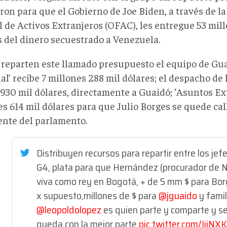
on para que el Gobierno de Joe Biden, a través de la
l de Activos Extranjeros (OFAC), les entregue 53 mill
s del dinero secuestrado a Venezuela.
e reparten este llamado presupuesto el equipo de Gua
l’ recibe 7 millones 288 mil dólares; el despacho de l
930 mil dólares, directamente a Guaidó; ‘Asuntos Ext
s 614 mil dólares para que Julio Borges se quede call
ente del parlamento.
Distribuyen recursos para repartir entre los jef
G4, plata para que Hernández (procurador de N
viva como rey en Bogotá, + de 5 mm $ para Bor
x supuesto,millones de $ para
@jguaido
y famil
@leopoldolopez
es quien parte y comparte y s
queda con la mejor parte
pic.twitter.com/IijNX