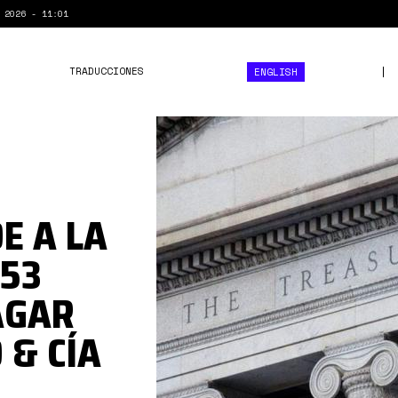
 2026 - 11:01
TRADUCCIONES
ENGLISH
ap.jpg
E A LA
 53
AGAR
 & CÍA