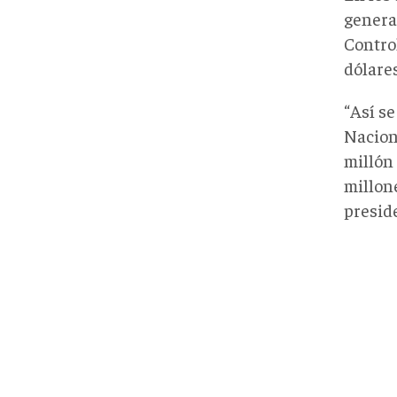
generar
Contro
dólare
“Así s
Naciona
millón 
millone
presid