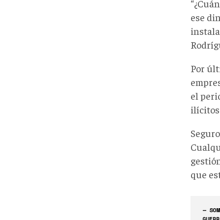
“¿Cuán
ese din
instala
Rodríg
Por últ
empres
el per
ilícitos
Seguros
Cualqu
gestión
que es
— SOM
GUERR