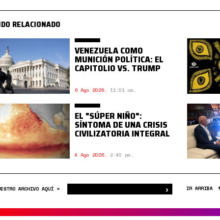
IDO RELACIONADO
VENEZUELA COMO
MUNICIÓN POLÍTICA: EL
CAPITOLIO VS. TRUMP
6 Ago 2026
,
11:01 am.
EL "SÚPER NIÑO":
SÍNTOMA DE UNA CRISIS
CIVILIZATORIA INTEGRAL
4 Ago 2026
,
2:40 pm.
›
Buscar
IR ARRIBA
UESTRO ARCHIVO AQUÍ >