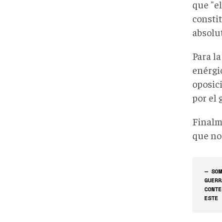
que "e
constit
absolu
Para l
enérgi
oposic
por el
Finalm
que no
— SOM
GUERR
CONTE
ESTE 