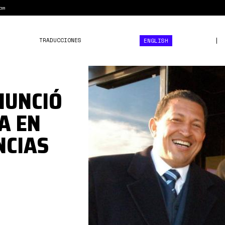
am
TRADUCCIONES
ENGLISH
pag.jpg
NUNCIÓ
A EN
NCIAS