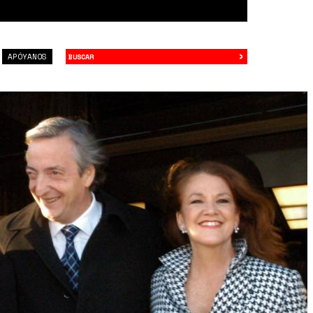
›
Buscar
APÓYANOS