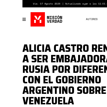
Pasar
Vie. 07 Agosto 2026
Actualizado ayer a las 11:01 
al
contenido
principal
AUTORES
Toggle
navigation
ALICIA CASTRO RE
A SER EMBAJADOR
RUSIA POR DIFERE
CON EL GOBIERNO
ARGENTINO SOBRE
VENEZUELA