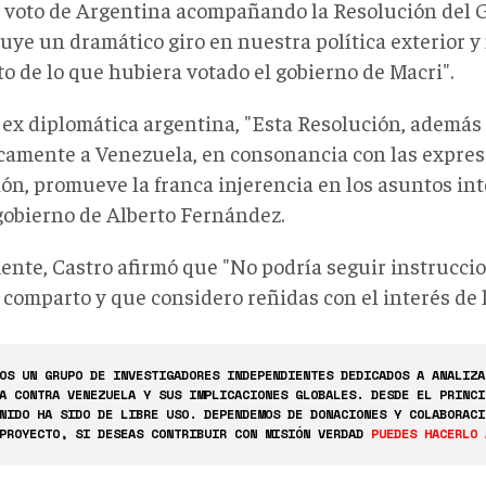
l voto de Argentina acompañando la Resolución del 
uye un dramático giro en nuestra política exterior y 
to de lo que hubiera votado el gobierno de Macri".
a ex diplomática argentina, "Esta Resolución, ademá
camente a Venezuela, en consonancia con las expres
ión, promueve la franca injerencia en los asuntos in
 gobierno de Alberto Fernández.
ente, Castro afirmó que "No podría seguir instruccio
 comparto y que considero reñidas con el interés de 
OS UN GRUPO DE INVESTIGADORES INDEPENDIENTES DEDICADOS A ANALIZA
A CONTRA VENEZUELA Y SUS IMPLICACIONES GLOBALES. DESDE EL PRINCI
NIDO HA SIDO DE LIBRE USO. DEPENDEMOS DE DONACIONES Y COLABORACI
PROYECTO, SI DESEAS CONTRIBUIR CON MISIÓN VERDAD
PUEDES HACERLO 