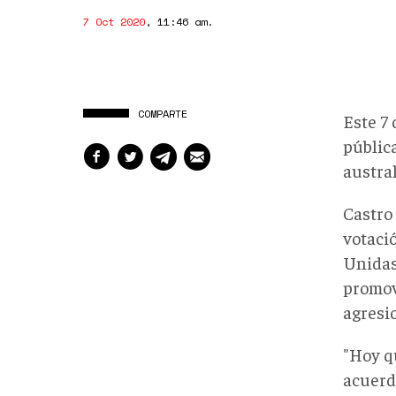
7 Oct 2020
,
11:46 am
.
COMPARTE
Este 7 
públic
austra
Castro 
votaci
Unidas
promov
agresi
"Hoy q
acuerdo